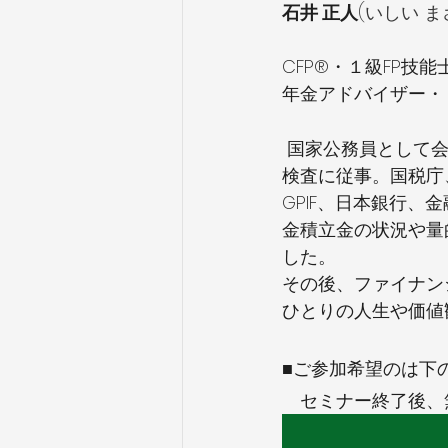
石井 正人
(いしい 
CFP®・１級FP技
年金アドバイザー・
 国家公務員として会計検査院で38年間にわたり国の収入、支出の
検査に従事。国税庁
GPIF、日本銀行
金積立金の状況や量
した。
その後、ファイナン
ひとりの人生や価値
■ご参加希望のは下
　セミナー終了後、