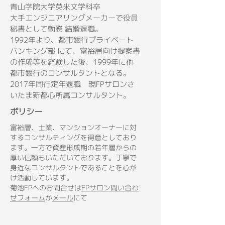
青山学院大学英米文学科卒
大手エンジニアリングメーカーで役員
秘書として勤務 結婚退職。
1992年より、都市銀行プライベート
バンキング部 にて、富裕層向け提案書
の作成等を経験した後、1999年に他
都市銀行のコンサルタントとなる。
2017年同行定年退職 現FPサロンさ
いたま新都心所属コンサルタント。
ポリシー
富裕層、士業、マンションオーナーに対
するコンサルティングを得意としており
ます。一方で資産形成期の若年層からの
厚い信頼もいただいております。丁寧で
身近なコンサルタントであることを心が
け活動しています。
菊池FPへのお問合せは
FPサロン問い合わ
せフォーム
か
メール
にて