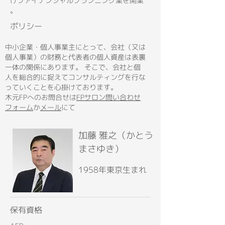
けファイナンシャルプランニング業を開業
。
ポリシー
中小企業・個人事業主にとって、会社（又は
個人事業）の財務と代表者の個人資産は表裏
一体の関係にあります。 そこで、会社と個
人を総合的に捉えてコンサルティングを行な
っていくことを心掛けております。
木元FPへのお問合せは
FPサロン問い合わせ
フォーム
か
メール
にて
加藤 雅之（かとう
まさゆき）
1958年東京生まれ
保有資格