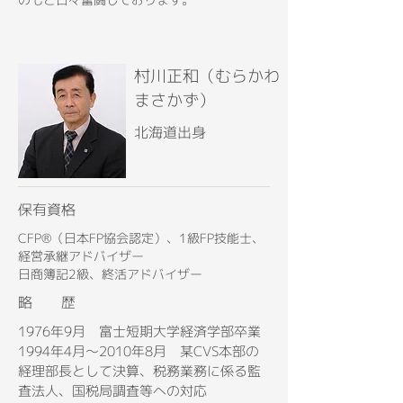
村川正和（むらかわ
まさかず）
北海道出身
保有資格
CFP®（日本FP協会認定）、1級FP技能士、
経営承継アドバイザー
日商簿記2級、終活アドバイザー
略 歴
1976年9月 富士短期大学経済学部卒業
1994年4月～2010年8月 某CVS本部の
経理部長として決算、税務業務に係る監
査法人、国税局調査等への対応