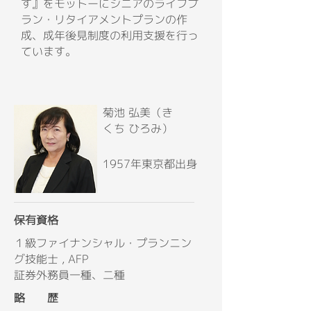
す』をモットーにシニアのライフプ
ラン・リタイアメントプランの作
成、成年後見制度の利用支援を行っ
ています。
菊池 弘美（き
くち ひろみ）
1957年東京都出身
保有資格
１級ファイナンシャル・プランニン
グ技能士 , AFP
証券外務員一種、二種
略 歴