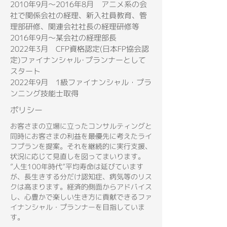
2
010年9月～2016年8月 アニメ系の会
社で関係会社の経理、新入社員教育、管
理部研修、関連会社社長の経理研修等
2016年9月～某会社の経理部長
2022年3月 CFP資格認定(日本FP協会認
定)ファイナンシャル･プランナーとして
スタート
2022年9月 1級ファイナンシャル・プラ
ンニング技能士取得
ポリシー
お客さまの立場に立ったコンサルティングと
同時にお客さまの利益を最優先に考えたライ
フプランを提案。それを継続的に実行支援、
状況に応じて見直しを図ってまいります。
”人生100年時代”平均寿命は延びています
が、長生きする分だけ認知症、病気等のリス
クは高まります。経済的側面からアドバイス
し、心豊かで楽しい生き方に貢献できるファ
イナンシャル・プランナーを目指していま
す。