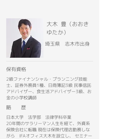
大木 豊（おおき
ゆたか）
埼玉県 志木市出身
保有資格
2級ファイナンシャル・プランニング技能
士、証券外務員1種、日商簿記3級 民事信託
アドバイザー、食生活アドバイザー3級、お
金の小学校講師
略 歴
日本大学 法学部 法律学科卒業
20年間のサラリーマン人生を経て、外資系
保険会社に転職 現在は保険代理店勤務しな
がら IFAオフィス大木を設立し、 セミナー