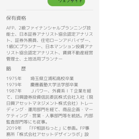
ウェブサイト
保有資格
AFP、2級ファイナンシャルプランニング技
能士、日本証券アナリスト協会認定アナリス
ト、証券外務員、住宅ローンアドバイザー、
1級DCプランナー、日本マンション投資アナ
リスト協会認定アナリスト、賃貸不動産経営
管理士、土地活用プランナー
略 歴
1975年 埼玉県立浦和高校卒業
1979年 慶應義塾大学法学部卒業
1987年 Ｊパワー、外資系ＩＴ企業を経
て、日興證券投資信託委託株式会社入社（現
日興アセットマネジメント株式会社）トレー
ディング・運用部門を経て、商品企画・マー
ケティング・営業・人事部門等を統括。内部
監査部門等にも従事。
2019年 「FP相談ねっと」に参画。FP事
務所「株式会社アセットデザインラボ」設