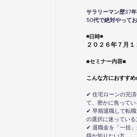
サラリーマン歴37年
50代で絶対やって
◾️日時◾️
２０２６年７月１
■セミナー内容■
こんな方におすすめ
✔︎ 住宅ローンの
て、密かに焦ってい
✔︎ 早期退職して転
の選択に迷っている
✔︎ 退職金を「一
得か知りたい方