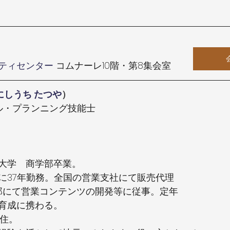
ティセンター 
コムナーレ10階・第8集会室
にしうち たつや
）
ル・プランニング技能士
治大学　商学部卒業。
に37年勤務。全国の営業支社にて販売代理
部にて営業コンテンツの開発等に従事。定年
育成に携わる。
在住。