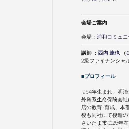
会場ご案内
会場：
浦和コミュニ
講師 ：
西内 達也
 （
2級ファイナンシャ
■プロフィール
1964年生まれ。明
外資系生命保険会社
店の教育･育成、本
後も同社にて後進の
さいたま市に25年