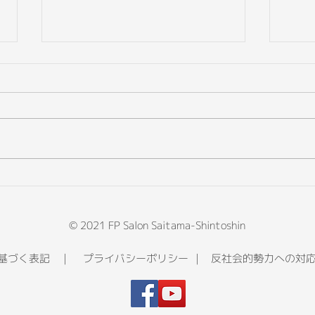
50歳からの退職前ライフプラ
20
ン設計セミナー
ンフ
ナー
© 2021 FP Salon Saitama-Shintoshin
に基づく表記
｜
プライバシーポリシー
｜
反社会的勢力への対