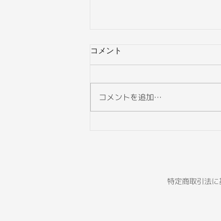
コメント
コメントを追加…
世界を吹き荒れる風と潮流を
どうとらえるか
​特定商取引法