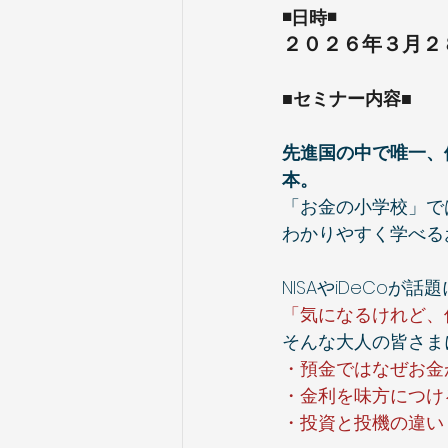
◾️日時◾️
２０２６年３月２８
■セミナー内容■
先進国の中で唯一、
本。
「お金の小学校」で
わかりやすく学べる
NISAやiDeCoが
「気になるけれど、
そんな大人の皆さま
・預金ではなぜお金
・金利を味方につける
・投資と投機の違い