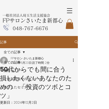
一般社団法人埼玉生活支援協会
FPサロンさいたま新都心
048-767-6676
記事
全ての記事
FPサロン さいたま新都心
全ての記事
2024年6月23日
読了時間: 2分
50代からでも間に合う
無料セミナー
損したくないあなたのた
ご参加募集中のセミナー
めの 「投資のツボとコ
終了したセミナー
ツ」
更新日：
2024年12月2日