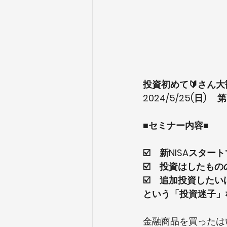
投資初めて🔰さん
2024/5/25
(日) 
■セミナー内容■
☑️　新NISAスタ
☑️　投資はしたも
☑️　追加投資した
という「投資迷子」
金融商品を買ったは