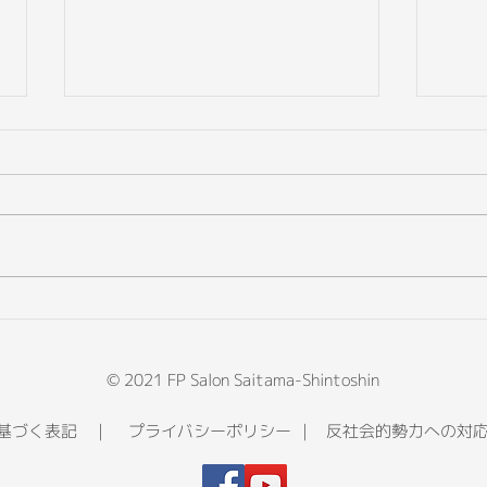
50歳からの退職前ライフプラ
20
ン設計セミナー
ンフ
ナー
© 2021 FP Salon Saitama-Shintoshin
に基づく表記
｜
プライバシーポリシー
｜
反社会的勢力への対