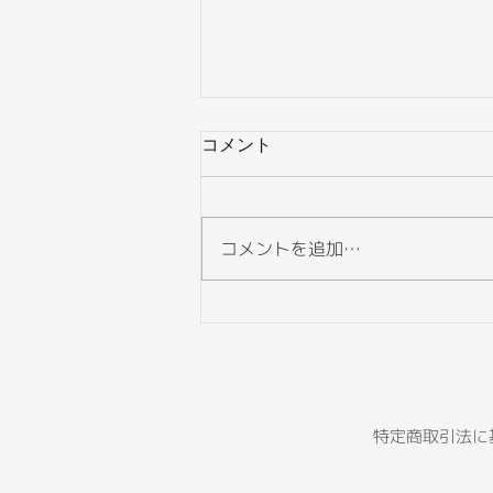
コメント
コメントを追加…
世界を吹き荒れる風と潮流を
どうとらえるか
​特定商取引法