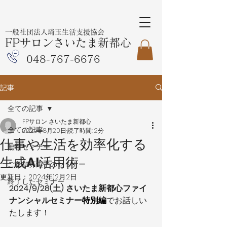
一般社団法人埼玉生活支援協会
FPサロンさいたま新都心
048-767-6676
記事
全ての記事
FPサロン さいたま新都心
全ての記事
2024年8月20日
読了時間: 2分
仕事や生活を効率化する
無料セミナー
生成AI活用術
ご参加募集中のセミナー
更新日：
2024年12月2日
終了したセミナー
2024/9/28(土) さいたま新都心ファイ
ナンシャルセミナー
特別編
でお話しい
たします！