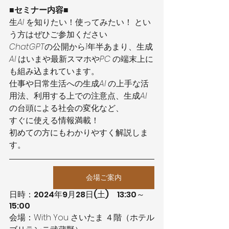
■セミナー内容■
生
AI 
を知りたい！使ってみたい！
とい
う方はぜひご参加ください
ChatGPT
の公開から
1
年半あまり、生成
Al 
はいまや最新スマホや
PC 
の端末上に
も組み込まれています。
仕事や日常生活への生成
Al 
の上手な活
用法、利用する上での注意点、生成
Al 
の台頭による社会の変化など、
すぐに使える情報満載！
初めての方にもわかりやすく解説しま
す。
会場ご案内
日時：2024年9月28日(土)　13:30～
15:00
会場：With You さいたま ４階（ホテル