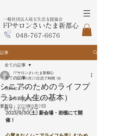
一般社団法人埼玉生活支援協会
FPサロンさいたま新都心
048-767-6676
記事
全ての記事
FPサロンさいたま新都心
全ての記事
2023年8月20日
読了時間: 1分
シニアのためのライフプ
無料セミナー
ラン（人生の基本）
ご参加募集中のセミナー
更新日：
2023年8月21日
終了したセミナー
2023/9/30(土) 新会場・岩槻にて開
催！
心置きなくシニアライフを楽しむため