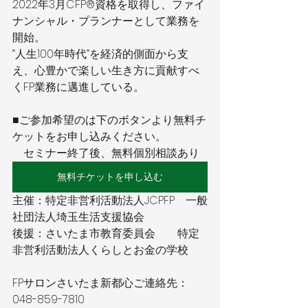
2022年3月CFP®資格を取得し、ファイ
ナンシャル・プランナーとして業務を
開始。
“人生100年時代”を経済的側面から支
え、心豊かで楽しい生き方に貢献すべ
くFP業務に邁進している。
■ご参加希望のは下のボタンより無料チ
ケットをお申し込みください。
　セミナー終了後、無料個別相談あり
無料チケットを申し込む
主催：特定非営利活動法人JCPFP　一般
社団法人埼玉生活支援協会
後援：さいたま市教育委員会　　特定
非営利活動法人くらしとお金の学校
FPサロンさいたま新都心ご連絡先：
048-859-7810 