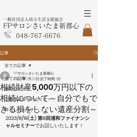
一般社団法人埼玉生活支援協会
FPサロンさいたま新都心
048-767-6676
記事
全ての記事
FPサロンさいたま新都心
全ての記事
2023年7月23日
読了時間: 1分
相続財産5,000万円以下の
無料セミナー
相続について～自分でもで
ご参加募集中のセミナー
きる損をしない遺産分割～
終了したセミナー
2023/8/19(土) 第8回浦和ファイナンシ
ャルセミナー
でお話しいたします！