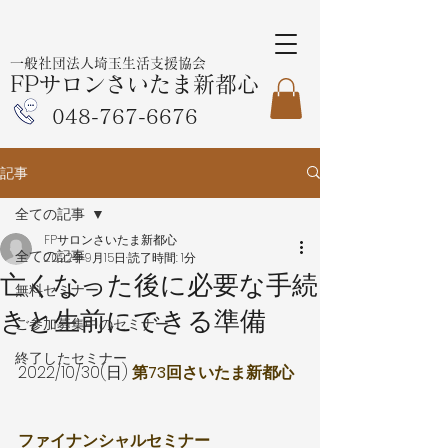
一般社団法人埼玉生活支援協会
FPサロンさいたま新都心
048-767-6676
記事
全ての記事
FPサロンさいたま新都心
全ての記事
2022年9月15日
読了時間: 1分
亡くなった後に必要な手続
無料セミナー
きと生前にできる準備
ご参加募集中のセミナー
終了したセミナー
2022/10/30(日) 
第73回さいたま新都心
ファイナンシャルセミナー