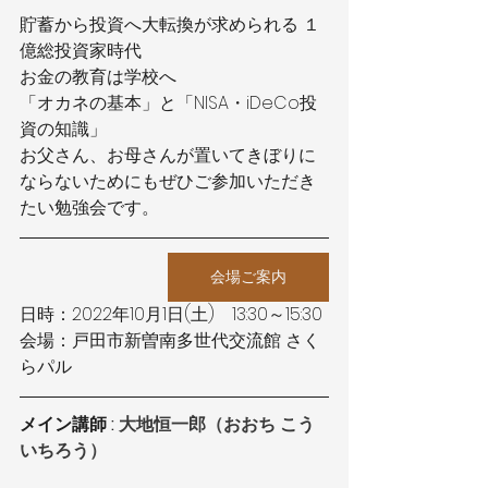
貯蓄から投資へ大転換が求められる １
億総投資家時代
お金の教育は学校へ
「オカネの基本」と「NISA・iDeCo投
資の知識」
お父さん、お母さんが置いてきぼりに
ならないためにもぜひご参加いただき
たい勉強会です。
会場ご案内
日時：2022年10月1日(土)　13:30～15:30
会場：戸田市新曽南多世代交流館 さく
らパル
メイン講師 : 
大地恒一郎
（
おおち こう
いちろう
）