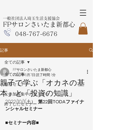
一般社団法人埼玉生活支援協会
FPサロンさいたま新都心
048-767-6676
記事
全ての記事
FPサロンさいたま新都心
全ての記事
2022年8月7日
読了時間: 1分
親子で学ぶ「オカネの基
無料セミナー
本」と「投資の知識」
ご参加募集中のセミナー
2022/10/1(土） 
 第22回TODAファイナ
終了したセミナー
ンシャルセミナー
■セミナー内容■