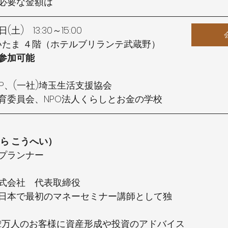
必要な金額は
土)　13:30～15:00
 さいたま ４階（ホテルブリランテ武蔵野）
参加可能
FP、(一社)埼玉生活支援協会
育委員会、NPO法人くらしとお金の学校
ら こうへい）
プランナー
式会社　代表取締役
日本で最初のマネーセミナー講師として独
約2万人のお客様に資産形成や投資のアドバイス