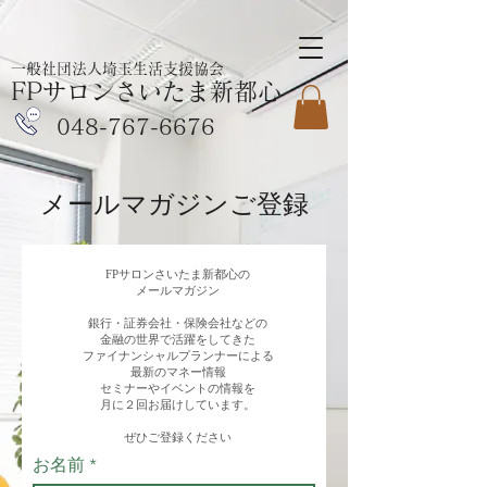
一般社団法人埼玉生活支援協会
FPサロンさいたま新都心
048-767-6676
メールマガジンご登録
FPサロンさいたま新都心の
メールマガジン
銀行・証券会社・保険会社などの
金融の世界で活躍をしてきた
ファイナンシャルプランナーによる
最新のマネー情報
セミナーやイベントの情報を
月に２回お届けしています。
​ぜひご登録ください
お名前