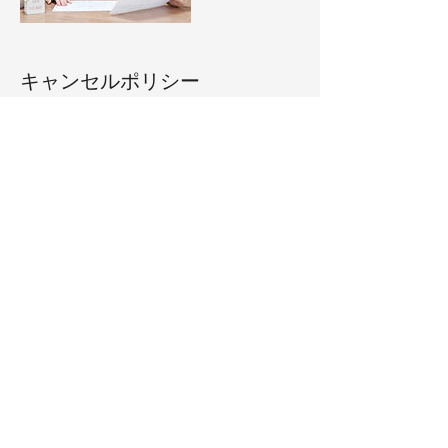
キャンセルポリシー
決済後のお客様のご都合による予約のキャン
セルは基本的に受け付けておりません。
やむを得ない事情でのお日にちの変更はご相
談に応じておりますので、直接お電話にてご
連絡先
Japan, 埼玉県さいたま市中央区上落合２
−３−2