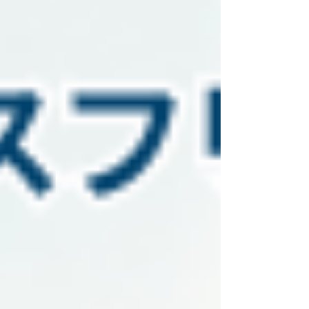
て、私たちの生活にも少しずつ影響が表れ始めて
います。 本セミナーでは市場予測を語るのではな
く、“世界の流れがどこへ向かうのか”を静か に整
理し、日本の暮らしを取り巻く環境の変化を分か
りやすくお話しします。 日々の生活を守る視点か
ら今後を展望し、情報に振り回されるのではな
く、自分なり の「判断のものさし」を持つヒント
を共有しましょう。 こんなことが目標のセミナー
です 🌐 世界情勢を自分で読む視点 ニュースの背景
を構造的に理解し惑わされない判断軸が身につき
ます 🏠 家計への影響を先読みす