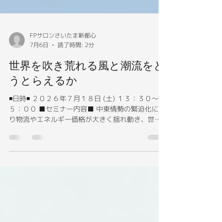
FPサロンさいたま新都心
7月6日
読了時間: 2分
世界を吹き荒れる風と潮流をど
うとらえるか
◾️日時◾️ ２０２６年７月１８日 (土) １３：３０〜１
５：００ ■セミナー内容■ 中東情勢の緊迫化によ
り物流やエネルギー価格が大きく揺れ動き、世界
経済にも影響 が広がっています。 昨年のトランプ
関税に続き、世界経済の枠組みが大きく変化して
いることを実感させる出来事でした。 一方で、米
国、ロシア、中国という大国が世界の主導権をめ
ぐって首脳外交を活発化 しています。 エネルギー
や原材料の多くを輸入に頼る日本では経済や国民
生活への影響が必至で、物価や暮らしの変化とし